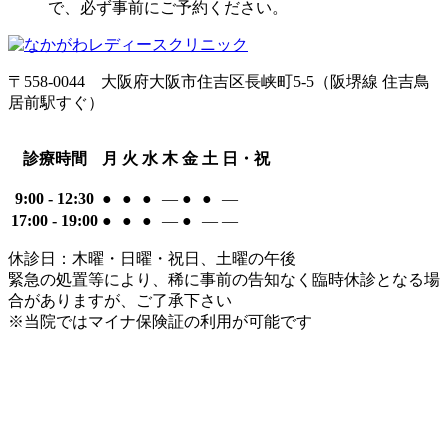
で、必ず事前にご予約ください。
〒558-0044
大阪府大阪市住吉区長峡町5-5
（阪堺線 住吉鳥
居前駅すぐ）
診療時間
月
火
水
木
金
土
日・祝
9:00 - 12:30
●
●
●
―
●
●
―
17:00 - 19:00
●
●
●
―
●
―
―
休診日：木曜・日曜・祝日、土曜の午後
緊急の処置等により、稀に事前の告知なく臨時休診となる場
合がありますが、ご了承下さい
※当院ではマイナ保険証の利用が可能です