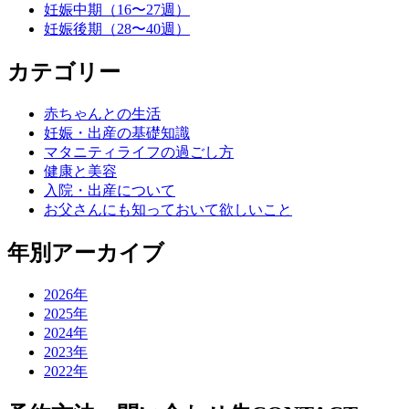
妊娠中期（16〜27週）
ー
妊娠後期（28〜40週）
シ
カテゴリー
ョ
ン
赤ちゃんとの生活
妊娠・出産の基礎知識
マタニティライフの過ごし方
健康と美容
入院・出産について
お父さんにも知っておいて欲しいこと
年別アーカイブ
2026年
2025年
2024年
2023年
2022年