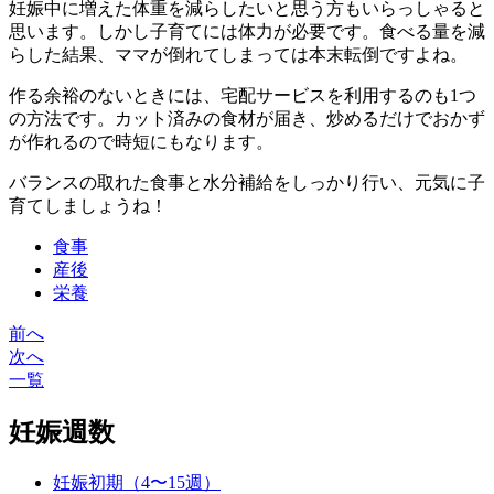
妊娠中に増えた体重を減らしたいと思う方もいらっしゃると
思います。しかし子育てには体力が必要です。食べる量を減
らした結果、ママが倒れてしまっては本末転倒ですよね。
作る余裕のないときには、宅配サービスを利用するのも1つ
の方法です。カット済みの食材が届き、炒めるだけでおかず
が作れるので時短にもなります。
バランスの取れた食事と水分補給をしっかり行い、元気に子
育てしましょうね！
食事
産後
栄養
前へ
投
次へ
稿
一覧
ナ
妊娠週数
ビ
ゲ
妊娠初期（4〜15週）