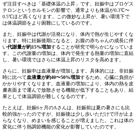
ず注目すべきは「基礎体温の上昇」です。妊娠中はプロゲス
テロンというホルモンの影響で、通常よりも体温が0.3℃〜
0.5℃ほど高くなります。この微妙な上昇が、暑い環境下で
は体温調節をより困難にしているのです。
また、妊娠中は代謝が活発になり、体内で熱が生じやすくな
ります。特に妊娠後期になると、お腹の赤ちゃんの成長に伴
い
代謝量が約15%増加
することが研究で明らかになっていま
す。この代謝量の増加は、体内で発生する熱量の増加に直結
し、暑い環境ではさらに体温上昇のリスクを高めます。
さらに、妊娠中は血液量が増加します。具体的には、非妊娠
時に比べて
血液量が約40〜50%増加
するため、心臓に負担が
かかりやすくなります。血液量の増加により、体内の熱を皮
膚表面まで運んで放散させる機能が低下することもあり、結
果として体温調節が難しくなるのです。
たとえば、妊娠6ヶ月のAさんは、妊娠前は夏の暑さにも比
較的強かったのですが、妊娠後は少し歩いただけで汗が止ま
らなくなり、めまいを感じることが増えました。これは体の
変化に伴う熱調節機能の変化が影響していたのです。