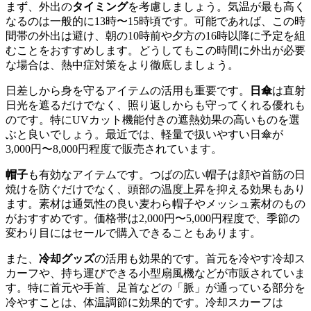
まず、外出の
タイミング
を考慮しましょう。気温が最も高く
なるのは一般的に13時〜15時頃です。可能であれば、この時
間帯の外出は避け、朝の10時前や夕方の16時以降に予定を組
むことをおすすめします。どうしてもこの時間に外出が必要
な場合は、熱中症対策をより徹底しましょう。
日差しから身を守るアイテムの活用も重要です。
日傘
は直射
日光を遮るだけでなく、照り返しからも守ってくれる優れも
のです。特にUVカット機能付きの遮熱効果の高いものを選
ぶと良いでしょう。最近では、軽量で扱いやすい日傘が
3,000円〜8,000円程度で販売されています。
帽子
も有効なアイテムです。つばの広い帽子は顔や首筋の日
焼けを防ぐだけでなく、頭部の温度上昇を抑える効果もあり
ます。素材は通気性の良い麦わら帽子やメッシュ素材のもの
がおすすめです。価格帯は2,000円〜5,000円程度で、季節の
変わり目にはセールで購入できることもあります。
また、
冷却グッズ
の活用も効果的です。首元を冷やす冷却ス
カーフや、持ち運びできる小型扇風機などが市販されていま
す。特に首元や手首、足首などの「脈」が通っている部分を
冷やすことは、体温調節に効果的です。冷却スカーフは