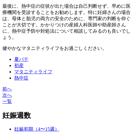
最後に、熱中症の症状が出た場合は自己判断せず、早めに医
療機関を受診することをお勧めします。特に妊婦さんの場合
は、母体と胎児の両方の安全のために、専門家の判断を仰ぐ
ことが大切です。かかりつけの産婦人科医師や助産師さん
に、熱中症予防や対処法について相談してみるのも良いでし
ょう。
健やかなマタニティライフをお過ごしください。
夏バテ
初産
マタニティライフ
熱中症
前へ
投
次へ
稿
一覧
ナ
妊娠週数
ビ
ゲ
妊娠初期（4〜15週）