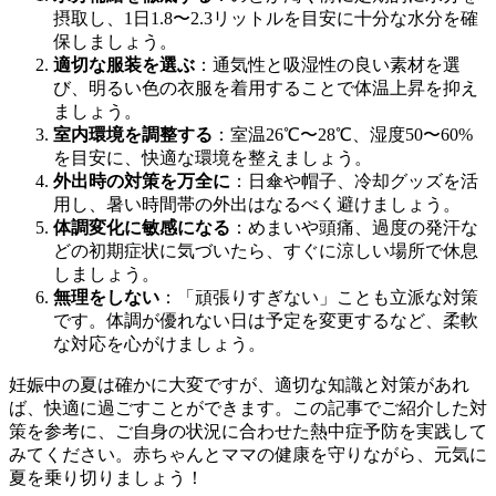
摂取し、1日1.8〜2.3リットルを目安に十分な水分を確
保しましょう。
適切な服装を選ぶ
：通気性と吸湿性の良い素材を選
び、明るい色の衣服を着用することで体温上昇を抑え
ましょう。
室内環境を調整する
：室温26℃〜28℃、湿度50〜60%
を目安に、快適な環境を整えましょう。
外出時の対策を万全に
：日傘や帽子、冷却グッズを活
用し、暑い時間帯の外出はなるべく避けましょう。
体調変化に敏感になる
：めまいや頭痛、過度の発汗な
どの初期症状に気づいたら、すぐに涼しい場所で休息
しましょう。
無理をしない
：「頑張りすぎない」ことも立派な対策
です。体調が優れない日は予定を変更するなど、柔軟
な対応を心がけましょう。
妊娠中の夏は確かに大変ですが、適切な知識と対策があれ
ば、快適に過ごすことができます。この記事でご紹介した対
策を参考に、ご自身の状況に合わせた熱中症予防を実践して
みてください。赤ちゃんとママの健康を守りながら、元気に
夏を乗り切りましょう！