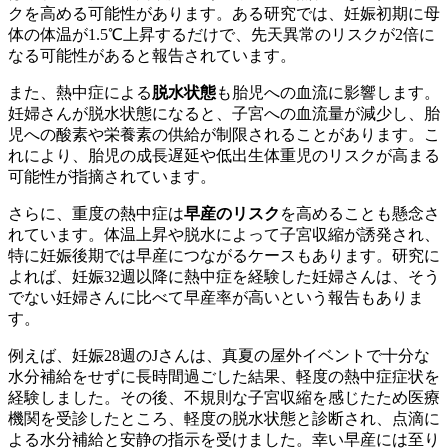
クを高める可能性があります。ある研究では、妊娠初期に母
体の体温が1.5℃上昇するだけで、先天異常のリスクが2倍に
なる可能性があると報告されています。
また、熱中症による
脱水状態
も胎児への血流に影響します。
妊婦さんが脱水状態になると、子宮への血流量が減少し、胎
児への酸素や栄養素の供給が制限されることがあります。こ
れにより、胎児の成長遅延や低出生体重児のリスクが高まる
可能性が指摘されています。
さらに、重度の熱中症は
早産のリスク
を高めることも懸念さ
れています。体温上昇や脱水によって子宮収縮が誘発され、
特に妊娠後期では早産につながるケースもあります。研究に
よれば、妊娠32週以降に熱中症を経験した妊婦さんは、そう
でない妊婦さんに比べて早産率が高いという報告もありま
す。
例えば、妊娠28週のJさんは、真夏の屋外イベントで十分な
水分補給をせずに長時間過ごした結果、軽度の熱中症症状を
経験しました。その後、不規則な子宮収縮を感じたため医療
機関を受診したところ、軽度の脱水状態と診断され、点滴に
よる水分補給と安静の指示を受けました。幸い早産には至り