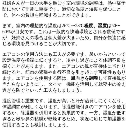
妊婦さんが一日の大半を過ごす室内環境の調整は、熱中症予
防において非常に重要です。適切な温度と湿度を保つこと
で、体への負担を軽減することができます。
まず、室内の理想的な温度は26℃〜28℃
程度、湿度は
50〜
60%が目安です。これは一般的な快適環境とされる数値です
が、妊婦さんの場合は個人差が大きいため、自分が快適に感
じる環境を見つけることが大切です。
エアコンの使用方法にも工夫が必要です。暑いからといって
設定温度を極端に低くすると、冷やし過ぎによる体調不良を
招くことがあります。また、エアコンの風が直接体に当たり
続けると、筋肉の緊張や血行不良を引き起こす可能性もあり
ます。エアコンを使用する際は、
風向きを調整
して直接風が
当たらないようにし、タイマー機能を活用して就寝中の冷え
過ぎを防ぐといった工夫をしましょう。
湿度管理も重要です。湿度が高いと汗が蒸発しにくくなり、
体温調節が難しくなります。除湿機能付きのエアコンを使用
するか、除湿器を併用すると効果的です。一方、湿度が低す
ぎると喉や鼻の粘膜が乾燥するため、状況に応じて加湿器を
使用することも検討しましょう。