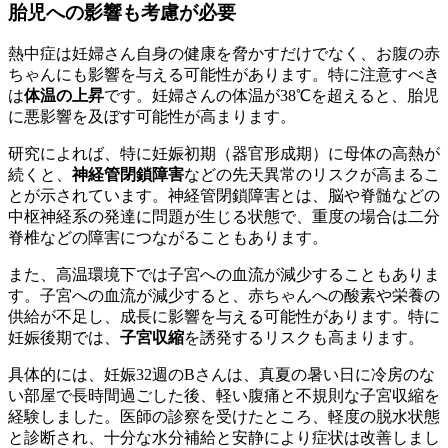
胎児への影響も考慮が必要
熱中症は妊婦さん自身の健康を脅かすだけでなく、お腹の赤
ちゃんにも影響を与える可能性があります。特に注意すべき
は
体温の上昇
です。妊婦さんの体温が38℃を超えると、胎児
に悪影響を及ぼす可能性が高まります。
研究によれば、特に妊娠初期（器官形成期）に母体の高熱が
続くと、
神経管閉鎖障害
などの先天異常のリスクが高まるこ
とが示されています。神経管閉鎖障害とは、脳や脊髄などの
中枢神経系の発達に問題が生じる状態で、重度の場合は二分
脊椎などの障害につながることもあります。
また、高温環境下では子宮への血流が減少することもありま
す。子宮への血流が減少すると、赤ちゃんへの酸素や栄養の
供給が不足し、成長に影響を与える可能性があります。特に
妊娠後期では、
子宮収縮
を誘発するリスクも高まります。
具体的には、妊娠32週のBさんは、真夏の暑い日に冷房のな
い部屋で長時間過ごした後、軽い腹痛と不規則な子宮収縮を
経験しました。医師の診察を受けたところ、軽度の脱水状態
と診断され、十分な水分補給と安静により症状は改善しまし