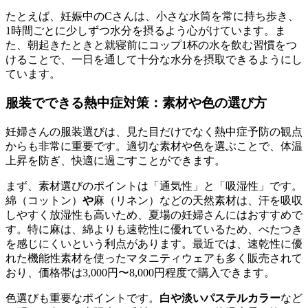
たとえば、妊娠中のCさんは、小さな水筒を常に持ち歩き、
1時間ごとに少しずつ水分を摂るよう心がけています。ま
た、朝起きたときと就寝前にコップ1杯の水を飲む習慣をつ
けることで、一日を通して十分な水分を摂取できるようにし
ています。
服装でできる熱中症対策：素材や色の選び方
妊婦さんの服装選びは、見た目だけでなく熱中症予防の観点
からも非常に重要です。適切な素材や色を選ぶことで、体温
上昇を防ぎ、快適に過ごすことができます。
まず、素材選びのポイントは「通気性」と「吸湿性」です。
綿（コットン）
や
麻（リネン）などの天然素材は、汗を吸収
しやすく放湿性も高いため、夏場の妊婦さんにはおすすめで
す。特に麻は、綿よりも速乾性に優れているため、べたつき
を感じにくいという利点があります。最近では、速乾性に優
れた機能性素材を使ったマタニティウェアも多く販売されて
おり、価格帯は3,000円〜8,000円程度で購入できます。
色選びも重要なポイントです。
白や淡いパステルカラー
など