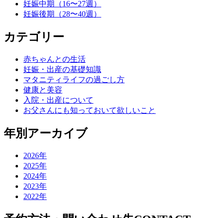
妊娠中期（16〜27週）
ー
妊娠後期（28〜40週）
シ
カテゴリー
ョ
ン
赤ちゃんとの生活
妊娠・出産の基礎知識
マタニティライフの過ごし方
健康と美容
入院・出産について
お父さんにも知っておいて欲しいこと
年別アーカイブ
2026年
2025年
2024年
2023年
2022年