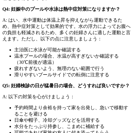
Q4: 妊娠中のプールや水泳は熱中症対策になりますか？
A: はい、水中運動は体温上昇を抑えながら運動できるた
め、熱中症対策として効果的です。水の浮力によってお腹へ
の負担も軽減されるため、多くの妊婦さんに適した運動と言
えます。ただし、以下の点に注意しましょう：
主治医に水泳が可能か確認する
温水プールの場合、水温が高すぎないか確認する
（30℃前後が適温）
疲れすぎないよう、無理のない範囲で行う
滑りやすいプールサイドでの転倒に注意する
Q5: 妊婦検診の日が猛暑日の場合、どうすれば良いですか？
A: 以下の対策を心がけましょう：
予約時間より余裕を持って家を出発し、急いで移動す
ることを避ける
日傘や帽子、冷却グッズなどを活用する
水分をたっぷり持参し、こまめに補給する
可能であれば家族や友人に付き添ってもらう