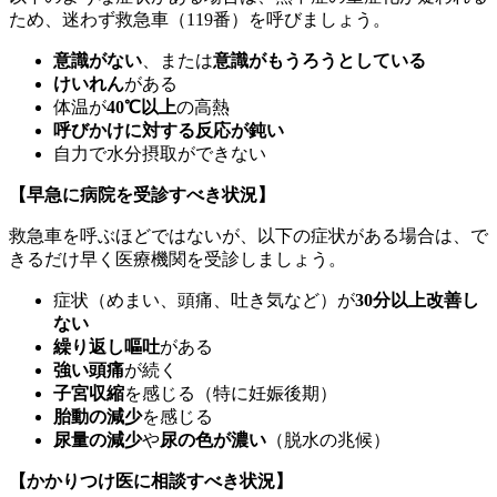
ため、迷わず救急車（119番）を呼びましょう。
意識がない
、または
意識がもうろうとしている
けいれん
がある
体温が
40℃以上
の高熱
呼びかけに対する反応が鈍い
自力で水分摂取ができない
【早急に病院を受診すべき状況】
救急車を呼ぶほどではないが、以下の症状がある場合は、で
きるだけ早く医療機関を受診しましょう。
症状（めまい、頭痛、吐き気など）が
30分以上改善し
ない
繰り返し嘔吐
がある
強い頭痛
が続く
子宮収縮
を感じる（特に妊娠後期）
胎動の減少
を感じる
尿量の減少
や
尿の色が濃い
（脱水の兆候）
【かかりつけ医に相談すべき状況】