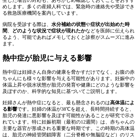
生じた場合の対応も、あらかじめ確認しておくことをおすす
めします。多くの産婦人科では、緊急時の連絡先や受診でき
る救急医療機関を案内しています。
病院を受診する際は、
水分補給の状態
や
症状が出始めた時
間
、
どのような状況で症状が現れたか
などを医師に伝えられ
るよう、可能であればメモしておくと診察がスムーズに進み
ます。
熱中症が胎児に与える影響
熱中症は妊婦さん自身の健康を脅かすだけでなく、お腹の赤
ちゃんにも様々な影響を与える可能性があります。妊娠中の
体温上昇や脱水状態が胎児の発育や健康にどのような影響を
及ぼすのか、科学的な知見に基づいてご説明します。
妊婦さんが熱中症になると、最も懸念されるのは
高体温によ
る影響
です。妊婦の体温が38℃を超え、長時間持続すると、
胎児の発達に悪影響を及ぼす可能性があることが研究で示さ
れています。特に妊娠初期（最初の12週間）は、赤ちゃんの
主要な器官が形成される重要な時期です。この時期の高体温
は、胎児の神経管閉鎖障害（二分脊椎や無脳症など）のリス