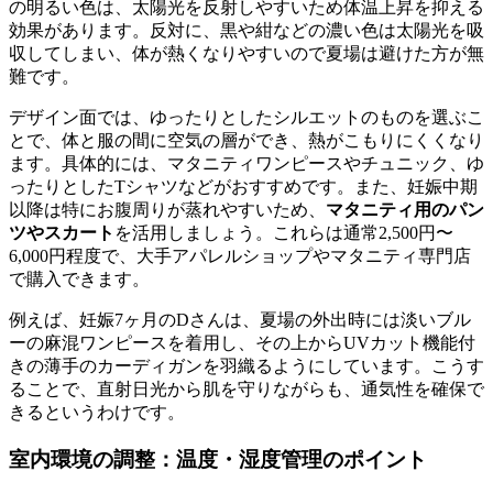
の明るい色は、太陽光を反射しやすいため体温上昇を抑える
効果があります。反対に、黒や紺などの濃い色は太陽光を吸
収してしまい、体が熱くなりやすいので夏場は避けた方が無
難です。
デザイン面では、ゆったりとしたシルエットのものを選ぶこ
とで、体と服の間に空気の層ができ、熱がこもりにくくなり
ます。具体的には、マタニティワンピースやチュニック、ゆ
ったりとしたTシャツなどがおすすめです。また、妊娠中期
以降は特にお腹周りが蒸れやすいため、
マタニティ用のパン
ツやスカート
を活用しましょう。これらは通常2,500円〜
6,000円程度で、大手アパレルショップやマタニティ専門店
で購入できます。
例えば、妊娠7ヶ月のDさんは、夏場の外出時には淡いブル
ーの麻混ワンピースを着用し、その上からUVカット機能付
きの薄手のカーディガンを羽織るようにしています。こうす
ることで、直射日光から肌を守りながらも、通気性を確保で
きるというわけです。
室内環境の調整：温度・湿度管理のポイント