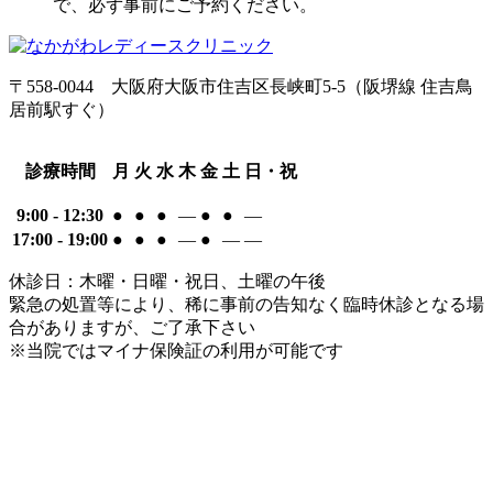
で、必ず事前にご予約ください。
〒558-0044
大阪府大阪市住吉区長峡町5-5
（阪堺線 住吉鳥
居前駅すぐ）
診療時間
月
火
水
木
金
土
日・祝
9:00 - 12:30
●
●
●
―
●
●
―
17:00 - 19:00
●
●
●
―
●
―
―
休診日：木曜・日曜・祝日、土曜の午後
緊急の処置等により、稀に事前の告知なく臨時休診となる場
合がありますが、ご了承下さい
※当院ではマイナ保険証の利用が可能です