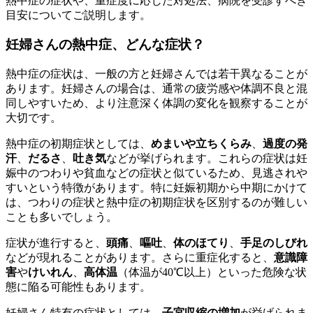
熱中症の症状や、重症度に応じた対処法、病院を受診すべき
目安についてご説明します。
妊婦さんの熱中症、どんな症状？
熱中症の症状は、一般の方と妊婦さんでは若干異なることが
あります。妊婦さんの場合は、通常の疲労感や体調不良と混
同しやすいため、より注意深く体調の変化を観察することが
大切です。
熱中症の初期症状としては、
めまいや立ちくらみ
、
過度の発
汗
、
だるさ
、
吐き気
などが挙げられます。これらの症状は妊
娠中のつわりや貧血などの症状と似ているため、見逃されや
すいという特徴があります。特に妊娠初期から中期にかけて
は、つわりの症状と熱中症の初期症状を区別するのが難しい
ことも多いでしょう。
症状が進行すると、
頭痛
、
嘔吐
、
体のほてり
、
手足のしびれ
などが現れることがあります。さらに重症化すると、
意識障
害
や
けいれん
、
高体温
（体温が40℃以上）といった危険な状
態に陥る可能性もあります。
妊婦さん特有の症状としては、
子宮収縮の増加
が挙げられま