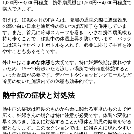
1,000円〜3,000円程度、携帯扇風機は1,500円〜4,000円程度で
購入できます。
例えば、妊娠8ヶ月のFさんは、夏場の通院の際に遮熱効果
の高い白い日傘と通気性の良いつば広帽子を併用していま
す。また、首元に冷却スカーフを巻き、小さな携帯扇風機も
持ち歩くことで、移動中の体温上昇を防いでいます。バッグ
には凍らせたペットボトルを入れて、必要に応じて手首を冷
やすこともあるそうです。
外出中は
こまめな休憩
も大切です。特に妊娠後期は疲れやす
いため、15〜20分歩いたら涼しい場所で5分程度休憩すると
いった配慮が必要です。デパートやショッピングモールなど
冷房の効いた施設内での休憩も効果的です。
熱中症の症状と対処法
熱中症の症状は軽度のものから命に関わる重度のものまで幅
広く、妊婦さんの場合は特に注意が必要です。体調の変化に
早く気づき、適切に対処することが母体と胎児の健康を守る
鍵となります。このセクションでは、妊婦さんに現れやすい