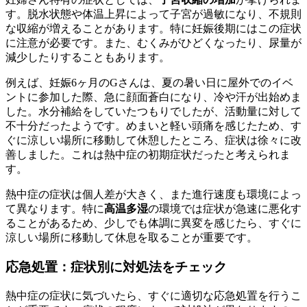
す。脱水状態や体温上昇によって子宮が過敏になり、不規則
な収縮が増えることがあります。特に妊娠後期にはこの症状
に注意が必要です。また、むくみがひどくなったり、尿量が
減少したりすることもあります。
例えば、妊娠6ヶ月のGさんは、夏の暑い日に屋外でのイベ
ントに参加した際、急に顔面蒼白になり、冷や汗が出始めま
した。水分補給をしていたつもりでしたが、活動量に対して
不十分だったようです。めまいと軽い頭痛を感じたため、す
ぐに涼しい場所に移動して休憩したところ、症状は徐々に改
善しました。これは熱中症の初期症状だったと考えられま
す。
熱中症の症状は個人差が大きく、また進行速度も環境によっ
て異なります。特に
高温多湿
の環境では症状が急速に悪化す
ることがあるため、少しでも体調に異変を感じたら、すぐに
涼しい場所に移動して休息を取ることが重要です。
応急処置：症状別に対処法をチェック
熱中症の症状に気づいたら、すぐに適切な応急処置を行うこ