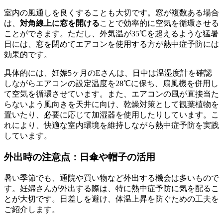
室内の風通しを良くすることも大切です。窓が複数ある場合
は、
対角線上に窓を開ける
ことで効率的に空気を循環させる
ことができます。ただし、外気温が35℃を超えるような猛暑
日には、窓を閉めてエアコンを使用する方が熱中症予防には
効果的です。
具体的には、妊娠5ヶ月のEさんは、日中は温湿度計を確認
しながらエアコンの設定温度を28℃に保ち、扇風機を併用し
て空気を循環させています。また、エアコンの風が直接当た
らないよう風向きを天井に向け、乾燥対策として観葉植物を
置いたり、必要に応じて加湿器を使用したりしています。こ
れにより、快適な室内環境を維持しながら熱中症予防を実践
しています。
外出時の注意点：日傘や帽子の活用
暑い季節でも、通院や買い物など外出する機会は多いもので
す。妊婦さんが外出する際は、特に熱中症予防に気を配るこ
とが大切です。日差しを避け、体温上昇を防ぐための工夫を
ご紹介します。