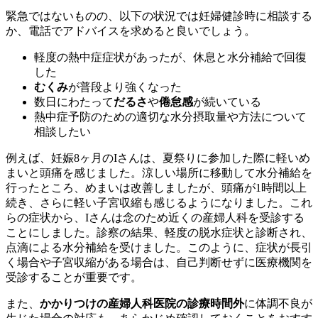
緊急ではないものの、以下の状況では妊婦健診時に相談する
か、電話でアドバイスを求めると良いでしょう。
軽度の熱中症症状があったが、休息と水分補給で回復
した
むくみ
が普段より強くなった
数日にわたって
だるさ
や
倦怠感
が続いている
熱中症予防のための適切な水分摂取量や方法について
相談したい
例えば、妊娠8ヶ月のIさんは、夏祭りに参加した際に軽いめ
まいと頭痛を感じました。涼しい場所に移動して水分補給を
行ったところ、めまいは改善しましたが、頭痛が1時間以上
続き、さらに軽い子宮収縮も感じるようになりました。これ
らの症状から、Iさんは念のため近くの産婦人科を受診する
ことにしました。診察の結果、軽度の脱水症状と診断され、
点滴による水分補給を受けました。このように、症状が長引
く場合や子宮収縮がある場合は、自己判断せずに医療機関を
受診することが重要です。
また、
かかりつけの産婦人科医院の診療時間外
に体調不良が