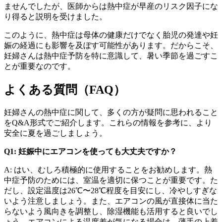
ませんでしたが、医師からは熱中症が早産のリスク因子にな
り得ると説明を受けました。
このように、熱中症は母体の健康だけでなく胎児の発達や妊
娠の経過にも影響を及ぼす可能性があります。だからこそ、
妊婦さんは熱中症予防を特に意識して、暑い季節を過ごすこ
とが重要なのです。
よくある質問（FAQ）
妊婦さんの熱中症に関して、多くの方が疑問に思われること
をQ&A形式でご紹介します。これらの情報を参考に、より
安全に夏を過ごしましょう。
Q1: 妊娠中にエアコンを使っても大丈夫ですか？
A: はい、むしろ積極的に使用することをお勧めします。熱
中症予防のためには、室温を適切に保つことが重要です。た
だし、設定温度は26℃〜28℃程度を目安にし、冷やしすぎな
いよう注意しましょう。また、エアコンの風が直接体に当た
らないよう風向きを調整し、除湿機能も活用すると良いでし
ょう。エアコンによる温度差が気になる場合は、薄手の上着