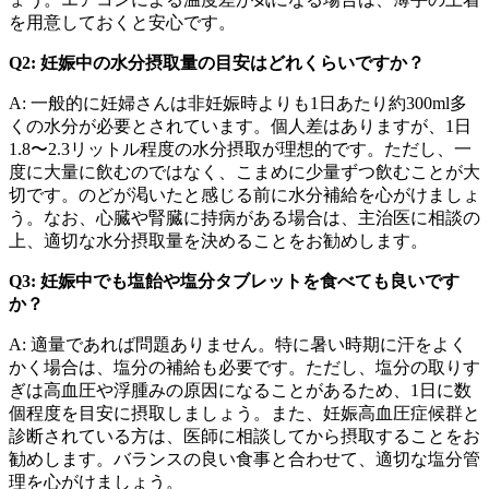
を用意しておくと安心です。
Q2: 妊娠中の水分摂取量の目安はどれくらいですか？
A: 一般的に妊婦さんは非妊娠時よりも1日あたり約300ml多
くの水分が必要とされています。個人差はありますが、1日
1.8〜2.3リットル程度の水分摂取が理想的です。ただし、一
度に大量に飲むのではなく、こまめに少量ずつ飲むことが大
切です。のどが渇いたと感じる前に水分補給を心がけましょ
う。なお、心臓や腎臓に持病がある場合は、主治医に相談の
上、適切な水分摂取量を決めることをお勧めします。
Q3: 妊娠中でも塩飴や塩分タブレットを食べても良いです
か？
A: 適量であれば問題ありません。特に暑い時期に汗をよく
かく場合は、塩分の補給も必要です。ただし、塩分の取りす
ぎは高血圧や浮腫みの原因になることがあるため、1日に数
個程度を目安に摂取しましょう。また、妊娠高血圧症候群と
診断されている方は、医師に相談してから摂取することをお
勧めします。バランスの良い食事と合わせて、適切な塩分管
理を心がけましょう。