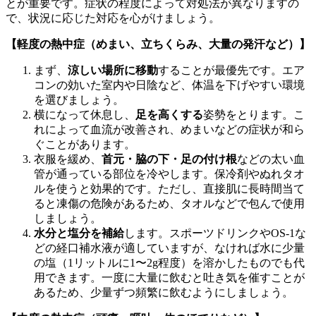
とが重要です。症状の程度によって対処法が異なりますの
で、状況に応じた対応を心がけましょう。
【軽度の熱中症（めまい、立ちくらみ、大量の発汗など）】
まず、
涼しい場所に移動
することが最優先です。エア
コンの効いた室内や日陰など、体温を下げやすい環境
を選びましょう。
横になって休息し、
足を高くする
姿勢をとります。こ
れによって血流が改善され、めまいなどの症状が和ら
ぐことがあります。
衣服を緩め、
首元・脇の下・足の付け根
などの太い血
管が通っている部位を冷やします。保冷剤やぬれタオ
ルを使うと効果的です。ただし、直接肌に長時間当て
ると凍傷の危険があるため、タオルなどで包んで使用
しましょう。
水分と塩分を補給
します。スポーツドリンクやOS-1な
どの経口補水液が適していますが、なければ水に少量
の塩（1リットルに1〜2g程度）を溶かしたものでも代
用できます。一度に大量に飲むと吐き気を催すことが
あるため、少量ずつ頻繁に飲むようにしましょう。