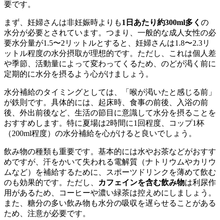
要です。
まず、妊婦さんは非妊娠時よりも
1日あたり約300ml多く
の
水分が必要とされています。つまり、一般的な成人女性の必
要水分量が1.5〜2リットルとすると、妊婦さんは1.8〜2.3リ
ットル程度の水分摂取が理想的です。ただし、これは個人差
や季節、活動量によって変わってくるため、のどが渇く前に
定期的に水分を摂るよう心がけましょう。
水分補給のタイミングとしては、「喉が渇いたと感じる前」
が鉄則です。具体的には、起床時、食事の前後、入浴の前
後、外出前後など、生活の節目に意識して水分を摂ることを
おすすめします。特に夏場は2時間に1回程度、コップ1杯
（200ml程度）の水分補給を心がけると良いでしょう。
飲み物の種類も重要です。基本的には水やお茶などがおすす
めですが、汗をかいて失われる電解質（ナトリウムやカリウ
ムなど）を補給するために、スポーツドリンクを薄めて飲む
のも効果的です。ただし、
カフェインを含む飲み物
は利尿作
用があるため、コーヒーや濃い緑茶は控えめにしましょう。
また、糖分の多い飲み物も水分の吸収を遅らせることがある
ため、注意が必要です。