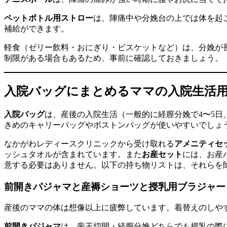
ペットボトル用ストロー
は、陣痛中や分娩台の上では体を起
補給ができます。
軽食（ゼリー飲料・おにぎり・ビスケットなど）は、分娩が
制限がある場合もあるため、事前に確認しておきましょう。
入院バッグにまとめるママの入院生活
入院バッグ
は、産後の入院生活（一般的に経膣分娩で4〜5日
きめのキャリーバッグやボストンバッグが使いやすいでしょ
なかがわレディースクリニックから受け取れる
アメニティセ
ッシュタオルが含まれています。また
お産セット
には、お産
意する必要はありません。以下の持ち物リストは、それらを
前開きパジャマと産褥ショーツと授乳用ブラジャー
産後のママの体は想像以上に疲弊しています。着替えのしや
前開きパジャマ
は、帝王切開・経膣分娩どちらでも授乳の際