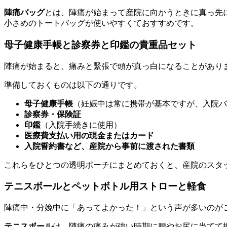
陣痛バッグ
とは、陣痛が始まって産院に向かうときに真っ先
小さめのトートバッグが使いやすくておすすめです。
母子健康手帳と診察券と印鑑の貴重品セット
陣痛が始まると、痛みと緊張で頭が真っ白になることがあり
準備しておくものは以下の通りです。
母子健康手帳
（妊娠中は常に携帯が基本ですが、入院バ
診察券・保険証
印鑑
（入院手続きに使用）
医療費支払い用の現金またはカード
入院誓約書など、産院から事前に渡された書類
これらをひとつの透明ポーチにまとめておくと、産院のスタ
テニスボールとペットボトル用ストローと軽食
陣痛中・分娩中に「あってよかった！」という声が多いのが
テニスボール
は、陣痛の痛みが強い時期に腰やお尻に当てて