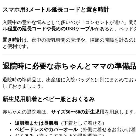
スマホ用3メートル延長コードと置き時計
入院中の意外な悩みとして多いのが「コンセントが遠い」問
ル程度の延長コードや長めのUSBケーブル
があると、ベッド
置き時計
は、夜中の授乳時間の管理や、陣痛の間隔を計るの
と便利です。
退院時に必要な赤ちゃんとママの準備
退院時の準備品は、出産後に入院バッグとは別にまとめてお
しておきましょう。
新生児用肌着とベビー服とおくるみ
赤ちゃんの退院着は、
サイズ50〜60の新生児用
を用意します
短肌着または長肌着
（下着として着せる）
ベビードレスやカバーオール
（外側に着せるお出かけ着
おくるみ
（抱っこするときや温度調節に）