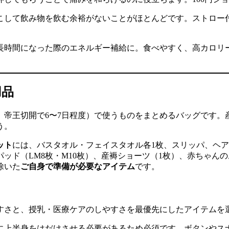
こして飲み物を飲む余裕がないことがほとんどです。ストロー
長時間になった際のエネルギー補給に。食べやすく、高カロリ
用品
、帝王切開で6〜7日程度）で使うものをまとめるバッグです
う。
ット
には、バスタオル・フェイスタオル各1枚、スリッパ、ヘ
パッド（LM8枚・M10枚）、産褥ショーツ（1枚）、赤ちゃ
除いた
ご自身で準備が必要なアイテム
です。
すさと、授乳・医療ケアのしやすさを最優先にしたアイテムを
に上半身をはだけさせる必要があるため必須です。ボタンやスナ