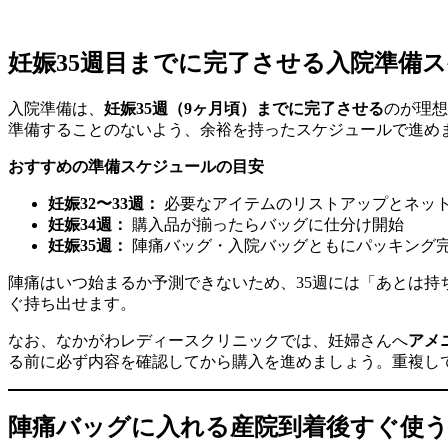
妊娠35週目までに完了させる入院準備
入院準備は、
妊娠35週（9ヶ月頃）までに完了させる
のが理想
準備することのないよう、余裕を持ったスケジュールで進め
おすすめの準備スケジュールの目安
妊娠32〜33週：
必要なアイテムのリストアップとネッ
妊娠34週：
購入品が揃ったらバッグに仕分け開始
妊娠35週：
陣痛バッグ・入院バッグともにパッキング
陣痛はいつ始まるか予測できないため、35週には「あとは
ぐ持ち出せます。
なお、なかがわレディースクリニックでは、妊婦さんへ
アメ
る前に必ず内容を確認してから購入を進めましょう。重複し
陣痛バッグに入れる産院到着後すぐ使