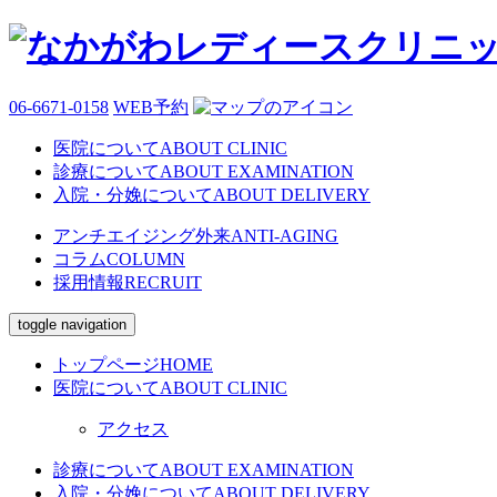
06-6671-0158
WEB予約
医院について
ABOUT CLINIC
診療について
ABOUT EXAMINATION
入院・分娩について
ABOUT DELIVERY
アンチエイジング外来
ANTI-AGING
コラム
COLUMN
採用情報
RECRUIT
toggle navigation
トップページ
HOME
医院について
ABOUT CLINIC
アクセス
診療について
ABOUT EXAMINATION
入院・分娩について
ABOUT DELIVERY