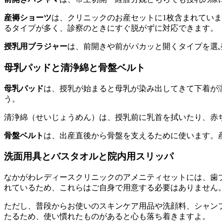
産褥ショーツ
は、クリニックのお産セットに1枚含まれてい
るタイプが多く、診察のときにすぐ脱がずに対応できます。
授乳用ブラジャー
は、前開きや前がパカッと開くタイプを選
母乳パッドと清浄綿と骨盤ベルト
母乳パッド
は、授乳が始まると母乳が染み出してきて下着が
う。
清浄綿（せいじょうめん）は、授乳前に乳首を拭いたり、赤
骨盤ベルト
は、出産直後から骨盤を支えるために使います。
洗面用具とバスタオルと院内用スリッパ
なかがわレディースクリニックのアメニティセットには、歯
れているため、これらはご自身で用意する必要はありません
ただし、普段からお使いのスキンケア用品や洗顔料、シャン
たるため、使い慣れたものがあると心も落ち着きますよ。