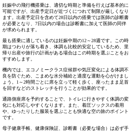
妊娠中の飛行機搭乗は、適切な時期と準備を行えば基本的に
可能ですが、出産予定日が近づくにつれて制限が厳しくなり
ます。出産予定日を含めて28日以内の搭乗では医師の診断書
が必要となり、7日以内の場合は診断書に加えて医師の同伴
が求められます。
最も搭乗に適しているのは妊娠中期の12～28週です。この時
期はつわりが落ち着き、体調も比較的安定しているため、里
帰り出産や旅行の計画がある場合はこの時期を選ぶことをお
すすめします。
機内では、エコノミークラス症候群や気圧変化による体調不
良を防ぐため、こまめな水分補給と適度な運動を心がけまし
ょう。1～2時間ごとに席を立って軽く歩く、座ったまま足首
を回すなどのストレッチを行うことが効果的です。
通路側座席を予約することで、トイレに行きやすく体調の変
化にも対応しやすくなります。また、着圧ソックスの着用
や、ゆったりした服装を選ぶことも快適な空の旅のポイント
です。
母子健康手帳、健康保険証、診断書（必要な場合）は必ず手