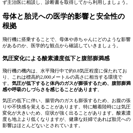
ず主治医に相談し、診断書を取得してから利用しましょう。
母体と胎児への医学的影響と安全性の
根拠
飛行機に搭乗することで、母体や赤ちゃんにどのような影響
があるのか、医学的な観点から確認していきましょう。
気圧変化による酸素濃度低下と腹部膨満感
飛行機の機内は、水平飛行中で約0.8気圧程度に保たれてお
り、これは標高約2,000メートルの高さに相当する環境で
す。
気圧が低下すると体内のガスが膨張するため、腹部膨満
感や呼吸のしづらさを感じることがあります
。
気圧の低下に伴い、腸管内のガスも膨張するため、お腹の張
りや不快感を覚えることがあります。特に離着陸時には気圧
変化が大きいため、症状が強く出ることがあります。酸素濃
度も地上より低くなりますが、健康な妊婦であれば胎児への
影響はほとんどないとされています。