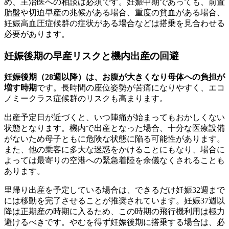
め、主治医への相談は必須です。妊娠中期であっても、前置
胎盤や切迫早産の兆候がある場合、重度の貧血がある場合、
妊娠高血圧症候群の症状がある場合などは搭乗を見合わせる
必要があります。
妊娠後期の早産リスクと機内出産の回避
妊娠後期（28週以降）は、お腹が大きくなり母体への負担が
増す時期
です。長時間の座位姿勢が苦痛になりやすく、エコ
ノミークラス症候群のリスクも高まります。
出産予定日が近づくと、いつ陣痛が始まってもおかしくない
状態となります。機内で出産となった場合、十分な医療設備
がないため母子ともに危険な状態に陥る可能性があります。
また、他の乗客に多大な迷惑をかけることにもなり、場合に
よっては最寄りの空港への緊急着陸を余儀なくされることも
あります。
里帰り出産を予定している場合は、できるだけ妊娠32週まで
には移動を完了させることが推奨されています。妊娠37週以
降は正期産の時期に入るため、この時期の飛行機利用は極力
避けるべきです。やむを得ず妊娠後期に搭乗する場合は、必