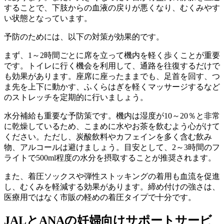
することで、下肢からの血液の戻りが悪くなり、むくみやす
い状態となっています。
予防のためには、以下の対策が効果的です。
まず、1～2時間ごとに席を立って機内を軽く歩くことが重要
です。トイレに行く機会を利用して、通路を往復するだけで
も効果があります。座席に座ったままでも、足首を回す、つ
ま先を上下に動かす、ふくらはぎを軽くマッサージするなど
のストレッチを定期的に行いましょう。
水分補給も重要な予防策です。機内は湿度が10～20％と非常
に乾燥しているため、こまめに水やお茶を飲むよう心がけて
ください。ただし、炭酸飲料やカフェインを多く含む飲み
物、アルコールは避けましょう。目安として、2～3時間のフ
ライトで500ml程度の水分を摂取することが推奨されます。
また、着圧ソックスや弾性ストッキングの着用も血流を促進
し、むくみを軽減する効果があります。締め付けの強さは、
医療用ではなく市販の軽めの着圧タイプで十分です。
JALとANAの妊婦向けサポートサービ