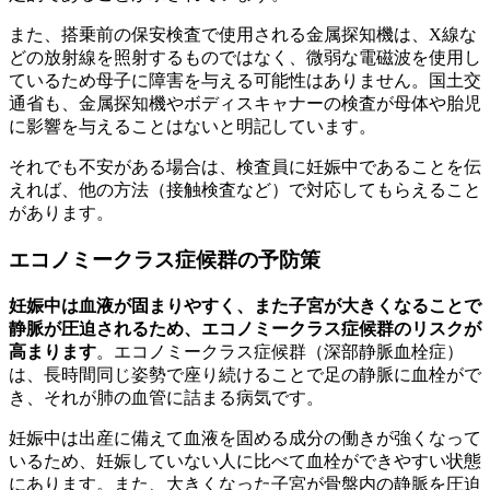
また、搭乗前の保安検査で使用される金属探知機は、X線な
どの放射線を照射するものではなく、微弱な電磁波を使用し
ているため母子に障害を与える可能性はありません。国土交
通省も、金属探知機やボディスキャナーの検査が母体や胎児
に影響を与えることはないと明記しています。
それでも不安がある場合は、検査員に妊娠中であることを伝
えれば、他の方法（接触検査など）で対応してもらえること
があります。
エコノミークラス症候群の予防策
妊娠中は血液が固まりやすく、また子宮が大きくなることで
静脈が圧迫されるため、エコノミークラス症候群のリスクが
高まります
。エコノミークラス症候群（深部静脈血栓症）
は、長時間同じ姿勢で座り続けることで足の静脈に血栓がで
き、それが肺の血管に詰まる病気です。
妊娠中は出産に備えて血液を固める成分の働きが強くなって
いるため、妊娠していない人に比べて血栓ができやすい状態
にあります。また、大きくなった子宮が骨盤内の静脈を圧迫