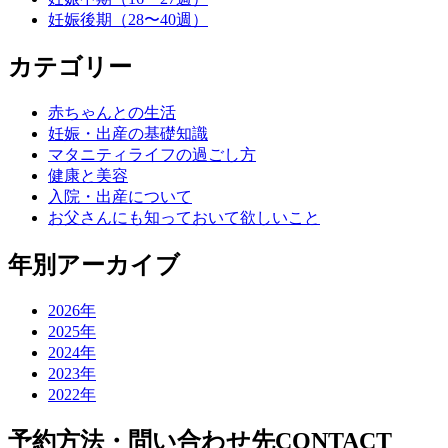
ー
妊娠後期（28〜40週）
シ
カテゴリー
ョ
ン
赤ちゃんとの生活
妊娠・出産の基礎知識
マタニティライフの過ごし方
健康と美容
入院・出産について
お父さんにも知っておいて欲しいこと
年別アーカイブ
2026年
2025年
2024年
2023年
2022年
予約方法・問い合わせ先
CONTACT