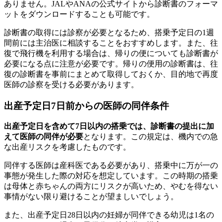
ありません。JALやANAの公式サイトから診断書のフォーマ
ットをダウンロードすることも可能です。
診断書の取得には診察が必要となるため、搭乗予定日の1週
間前には主治医に相談することをおすすめします。また、往
復で飛行機を利用する場合は、帰りの便についても診断書が
必要になる点に注意が必要です。帰りの便用の診断書は、往
復の診断書を事前にまとめて取得しておくか、目的地で再度
医師の診察を受ける必要があります。
出産予定日7日前からの医師の同伴条件
出産予定日を含めて7日以内の搭乗では、診断書の提出に加
えて医師の同伴が必要
となります。この規定は、機内での急
な出産リスクを考慮したものです。
同伴する医師は産科医である必要があり、搭乗中に万が一の
事態が発生した際の対応を想定しています。この時期の搭乗
は母体と赤ちゃんの両方にリスクが高いため、やむを得ない
事情がない限り避けることが望ましいでしょう。
また、出産予定日28日以内の妊婦が同伴できる幼児は1名の