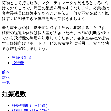
荷物として持ち込み、マタニティマークを見えるところに付
けておくことで、周囲の配慮を得やすくなります。搭乗後は
客室乗務員に妊娠中であることを伝え、何か不安を感じた際
はすぐに相談できる体制を整えておきましょう。
最も重要なのは、搭乗前に必ず主治医に相談することです。
妊娠の経過や体調は個人差が大きいため、医師の判断を仰い
でから飛行機の利用を決定してください。各航空会社が提供
する妊婦向けサポートサービスも積極的に活用し、安全で快
適な旅を実現しましょう。
里帰り出産
飛行機
前へ
投
次へ
稿
一覧
ナ
妊娠週数
ビ
ゲ
妊娠初期（4〜15週）
妊娠中期（16〜27週）