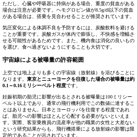
ただし、心臓や呼吸器に持病がある場合、重度の貧血がある
場合は注意が必要です。ヘモグロビン値が8.5g/dl以下の貧血
がある場合は、搭乗を見合わせることが推奨されています。
気圧変化による体調不良を予防するには、炭酸飲料を避ける
ことが重要です。炭酸ガスが体内で膨張し、不快感を増幅さ
せる可能性があるためです。また、機内食は消化の良いもの
を選び、食べ過ぎないようにすることも大切です。
宇宙線による被曝量の許容範囲
上空では地上よりも多くの宇宙線（放射線）を浴びることに
なります。
東京とニューヨークを往復した場合の被曝量は約
0.1～0.16ミリシーベルト程度
です。
妊娠初期の胎児に影響が出るとされる被曝量は100ミリシー
ベルト以上であり、通常の飛行機利用でこの数値に達するこ
とはありません。日本とヨーロッパを往復する程度であれ
ば、胎児への影響はほとんど心配する必要がないといえま
す。実際、客室乗務員の流産率が他の職業の女性と大差ない
という研究結果からも、飛行機搭乗による放射線の影響は限
定的であることが示されています。