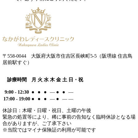
〒558-0044
大阪府大阪市住吉区長峡町5-5
（阪堺線 住吉鳥
居前駅すぐ）
診療時間
月
火
水
木
金
土
日・祝
9:00 - 12:30
●
●
●
―
●
●
―
17:00 - 19:00
●
●
●
―
●
―
―
休診日：木曜・日曜・祝日、土曜の午後
緊急の処置等により、稀に事前の告知なく臨時休診となる場
合がありますが、ご了承下さい
※当院ではマイナ保険証の利用が可能です