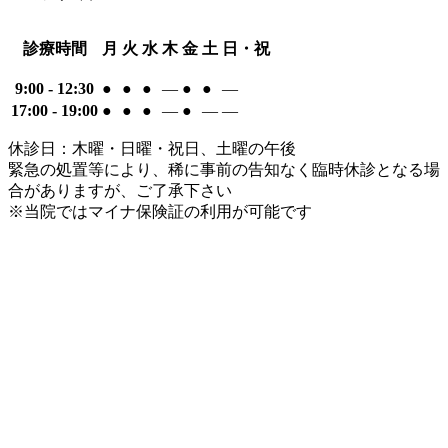
診療時間
月
火
水
木
金
土
日・祝
9:00 - 12:30
●
●
●
―
●
●
―
17:00 - 19:00
●
●
●
―
●
―
―
休診日：木曜・日曜・祝日、土曜の午後
緊急の処置等により、稀に事前の告知なく臨時休診となる場
合がありますが、ご了承下さい
※当院ではマイナ保険証の利用が可能です