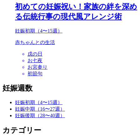
初めての妊娠祝い！家族の絆を深め
る伝統行事の現代風アレンジ術
妊娠初期（4〜15週）
赤ちゃんとの生活
戌の日
お七夜
お宮参り
初節句
妊娠週数
妊娠初期（4〜15週）
妊娠中期（16〜27週）
妊娠後期（28〜40週）
カテゴリー