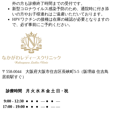
外の方も診療終了時間までの受付です。
新型コロナウイルス感染予防のため、通院時に付き添
いの方やお子様連れはご遠慮いただいております。
HPVワクチンの接種は在庫の確認が必要となりますの
で、必ず事前にご予約ください。
〒558-0044
大阪府大阪市住吉区長峡町5-5
（阪堺線 住吉鳥
居前駅すぐ）
診療時間
月
火
水
木
金
土
日・祝
9:00 - 12:30
●
●
●
―
●
●
―
17:00 - 19:00
●
●
●
―
●
―
―