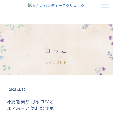
t
o
g
g
l
e
n
a
コラム
v
i
g
COLUMN
a
t
i
o
n
2023.2.20
陣痛を乗り切るコツと
は？あると便利なサポ