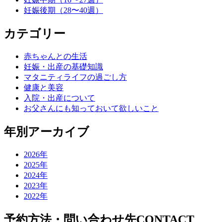
ー
妊娠後期（28〜40週）
シ
カテゴリー
ョ
ン
赤ちゃんとの生活
妊娠・出産の基礎知識
マタニティライフの過ごし方
健康と美容
入院・出産について
お父さんにも知っておいて欲しいこと
年別アーカイブ
2026年
2025年
2024年
2023年
2022年
予約方法・問い合わせ先
CONTACT