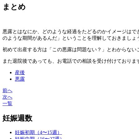
まとめ
悪露とはなにか、どのような経過をたどるのかイメージはで
のような期間があるんだ」ということを理解しておきましょ
初めて出産する方は「この悪露は問題ない？」とわからない
また退院後であっても、お電話での相談を受け付けておりま
産後
悪露
前へ
投
次へ
稿
一覧
ナ
妊娠週数
ビ
ゲ
妊娠初期（4〜15週）
妊娠中期（16〜27週）