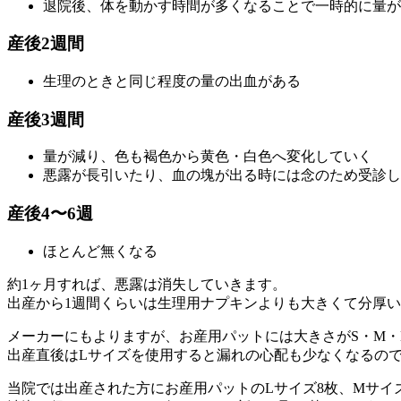
退院後、体を動かす時間が多くなることで一時的に量が
産後2週間
生理のときと同じ程度の量の出血がある
産後3週間
量が減り、色も褐色から黄色・白色へ変化していく
悪露が長引いたり、血の塊が出る時には念のため受診し
産後4〜6週
ほとんど無くなる
約1ヶ月すれば、悪露は消失していきます。
出産から1週間くらいは生理用ナプキンよりも大きくて分厚
メーカーにもよりますが、お産用パットには大きさがS・M・
出産直後はLサイズを使用すると漏れの心配も少なくなるの
当院では出産された方にお産用パットのLサイズ8枚、Mサイ