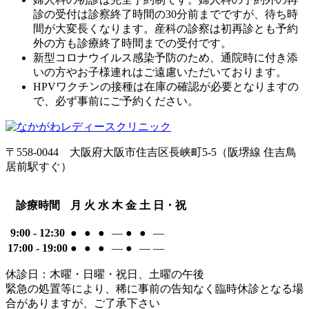
診の受付は診察終了時間の30分前までですが、待ち時
間が大変長くなります。産科の診察は初再診とも予約
外の方も診療終了時間までの受付です。
新型コロナウイルス感染予防のため、通院時に付き添
いの方やお子様連れはご遠慮いただいております。
HPVワクチンの接種は在庫の確認が必要となりますの
で、必ず事前にご予約ください。
〒558-0044
大阪府大阪市住吉区長峡町5-5
（阪堺線 住吉鳥
居前駅すぐ）
診療時間
月
火
水
木
金
土
日・祝
9:00 - 12:30
●
●
●
―
●
●
―
17:00 - 19:00
●
●
●
―
●
―
―
休診日：木曜・日曜・祝日、土曜の午後
緊急の処置等により、稀に事前の告知なく臨時休診となる場
合がありますが、ご了承下さい