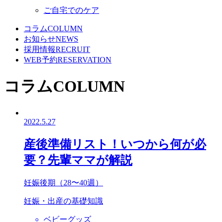
ご自宅でのケア
コラム
COLUMN
お知らせ
NEWS
採用情報
RECRUIT
WEB予約
RESERVATION
コラム
COLUMN
2022.5.27
産後準備リスト！いつから何が必
要？先輩ママが解説
妊娠後期（28〜40週）
妊娠・出産の基礎知識
ベビーグッズ