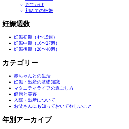
おでかけ
初めての妊娠
妊娠週数
妊娠初期（4〜15週）
妊娠中期（16〜27週）
妊娠後期（28〜40週）
カテゴリー
赤ちゃんとの生活
妊娠・出産の基礎知識
マタニティライフの過ごし方
健康と美容
入院・出産について
お父さんにも知っておいて欲しいこと
年別アーカイブ